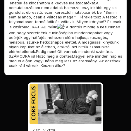
lehetek és kínozhatom a kedves idelátogatókat.
A
bemutatkozásom nem adatok halmaza lesz, inkább egy kis
gondolat ébresztő, ezen keresztül mutatkoznék be. "Semmi
sem állandó, csak a változás maga." -Hérakleitosz A tested is
folyamatosan formálódik és változik. Milyen irányba!? Ez csak
is kizárólag, RAJTAD múlik
A döntés mindig a kezünkben
van,hogy szeretnénk e minőségibb mindennapokat vagy
beérjük egy hátfájós,nehezen előre hajlós,szuszogós,
mélabús, szürke hétköznapos élettel. A mozgással kinyitunk
olyan kapukat az életben, amikről azt hittük számunkra
elérhetetlenek.Pedig nem! Ott vannak mindenki számára,
SZÁMODRA is! Hozd meg a döntést,tegyél érte minden nap és
hidd el előbb vagy utóbb meg lesz az eredmény
Az edzések
csak rád várnak. Készen állsz?
KISZLI VIKTOR