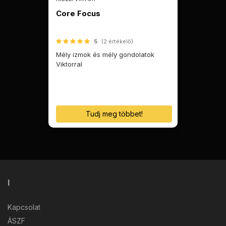
Core Focus
5
(2 értékelő)
Mély izmok és mély gondolatok
Viktorral
Tudj meg többet!
I
Kapcsolat
ÁSZF