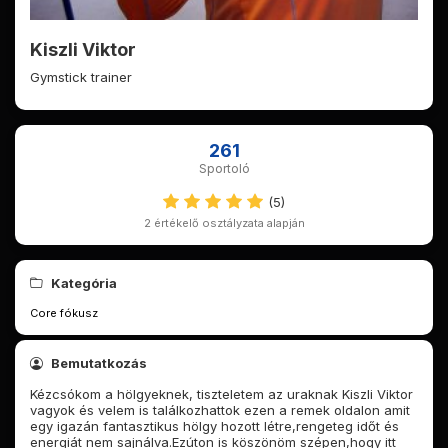
Kiszli Viktor
Gymstick trainer
261
Sportoló
(5)
2 értékelő osztályzata alapján
Kategória
Core fókusz
Bemutatkozás
Kézcsókom a hölgyeknek, tiszteletem az uraknak
Kiszli Viktor
vagyok és velem is találkozhattok ezen a remek oldalon amit
egy igazán fantasztikus hölgy hozott létre,rengeteg időt és
energiát nem sajnálva.Ezúton is köszönöm szépen,hogy itt