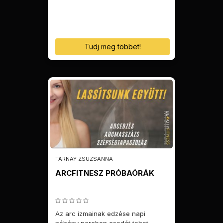
Tudj meg többet!
TARNAY ZSUZSANNA
ARCFITNESZ PRÓBAÓRÁK
Az arc izmainak edzése napi