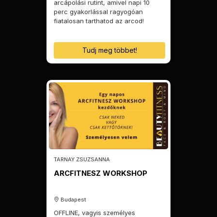
arcápolási rutint, amivel napi 10
perc gyakorlással ragyogóan
fiatalosan tarthatod az arcod!
Tudj meg többet!
TARNAY ZSUZSANNA
ARCFITNESZ WORKSHOP
Budapest
OFFLINE, vagyis személyes