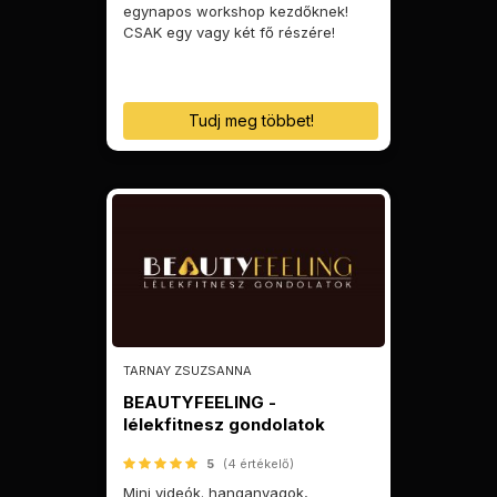
egynapos workshop kezdőknek!
CSAK egy vagy két fő részére!
Tudj meg többet!
TARNAY ZSUZSANNA
BEAUTYFEELING -
lélekfitnesz gondolatok
5
(4 értékelő)
Mini videók. hanganyagok,