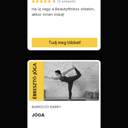
5
(2 értékelő)
Ha új vagy a Beautyfitness oldalon,
akkor innen indulj!
Tudj meg többet!
BARKÓCZY BARBY
JÓGA