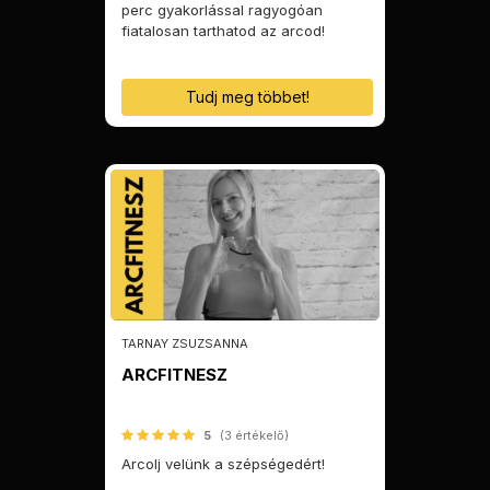
perc gyakorlással ragyogóan
fiatalosan tarthatod az arcod!
Tudj meg többet!
TARNAY ZSUZSANNA
ARCFITNESZ
5
(3 értékelő)
Arcolj velünk a szépségedért!