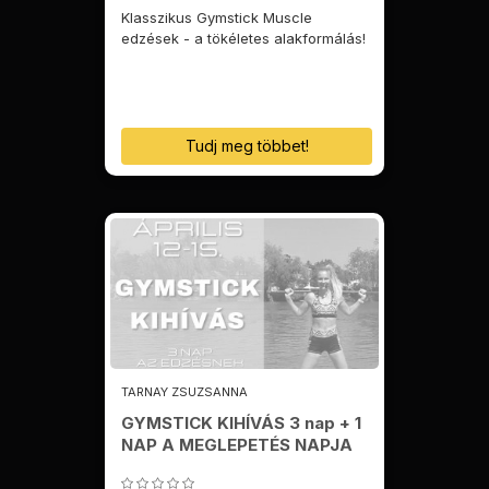
Klasszikus Gymstick Muscle
edzések - a tökéletes alakformálás!
Tudj meg többet!
TARNAY ZSUZSANNA
GYMSTICK KIHÍVÁS 3 nap + 1
NAP A MEGLEPETÉS NAPJA