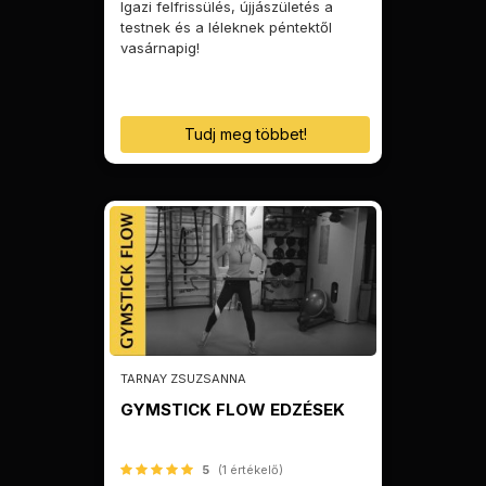
Igazi felfrissülés, újjászületés a
testnek és a léleknek péntektől
vasárnapig!
Tudj meg többet!
TARNAY ZSUZSANNA
GYMSTICK FLOW EDZÉSEK
5
(1 értékelő)