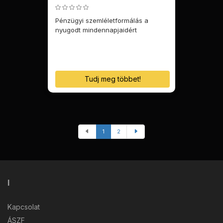
Pénzügyi szemléletformálás a
nyugodt mindennapjaidért
Tudj meg többet!
1
2
I
Kapcsolat
ÁSZF