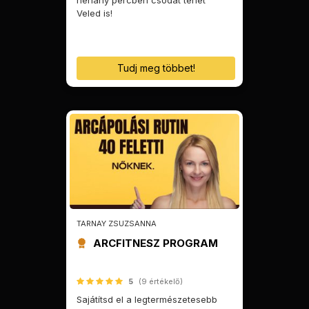
néhány percben csodát tehet
Veled is!
Tudj meg többet!
TARNAY ZSUZSANNA
ARCFITNESZ PROGRAM
5
(9 értékelő)
Sajátítsd el a legtermészetesebb