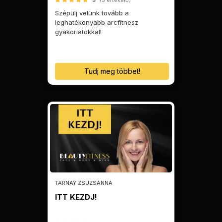
5
(3 értékelő)
Szépülj velünk tovább a
leghatékonyabb arcfitnesz
gyakorlatokkal!
Tudj meg többet!
TARNAY ZSUZSANNA
ITT KEZDJ!