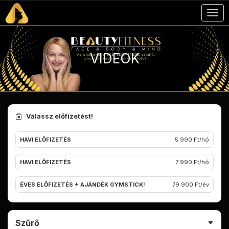
Togg
navig
VIDEOK
Válassz előfizetést!
HAVI ELŐFIZETÉS
5 990 Ft/hó
HAVI ELŐFIZETÉS
7 990 Ft/hó
ÉVES ELŐFIZETÉS + AJÁNDÉK GYMSTICK!
79 900 Ft/év
Szűrő