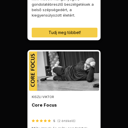
gondolatébresztő beszélgetések a
belső szépségedért, a
kiegyensúlyozott életért.
Tudj meg többet!
KISZLI VIKTOR
Core Focus
5
(2 értékelő)