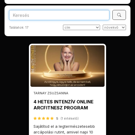
Találatok:
17
TARNAY ZSUZSANNA
4 HETES INTENZÍV ONLINE
ARCFITNESZ PROGRAM
5
(1 értékelő)
Sajátítsd el a legtermészetesebb
arcápolási rutint, amivel napi 10