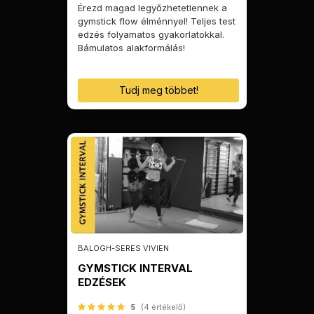
Érezd magad legyőzhetetlennek a
gymstick flow élménnyel! Teljes test
edzés folyamatos gyakorlatokkal.
Bámulatos alakformálás!
Tudj meg többet!
BALOGH-SERES VIVIEN
GYMSTICK INTERVAL
EDZÉSEK
5
(4 értékelő)