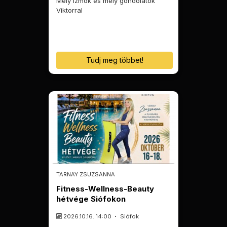
Mély izmok és mély gondolatok
Viktorral
Tudj meg többet!
TARNAY ZSUZSANNA
Fitness-Wellness-Beauty
hétvége Siófokon
2026.10.16. 14:00
Siófok