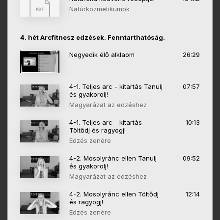
Natúrkozmetikumok
4. hét Arcfitnesz edzések. Fenntarthatóság.
Negyedik élő alklaom
26:29
4-1. Teljes arc - kitartás Tanulj
07:57
és gyakorolj!
Magyarázat az edzéshez
4-1. Teljes arc - kitartás
10:13
Töltődj és ragyogj!
Edzés zenére
4-2. Mosolyránc ellen Tanulj
09:52
és gyakorolj!
Magyarázat az edzéshez
4-2. Mosolyránc ellen Töltődj
12:14
és ragyogj!
Edzés zenére