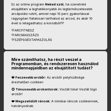
Ez az online program
Neked szól
, ha szeretnéd
elsajátítani a leghatékonyabb és legtermészetesebb
arcápolási rutint, amivel napi 10 perc gyakorlással
ragyogóan fiatalosan tarthatod az arcod, és akár 10
évet is letagadhatsz a korodból!💛
💛ARCFITNESZ
💛ARCMASSZÁZS
💛SZÉPSGÉGTAPASZOLÁS
Mire számíthatsz, ha részt veszel a
Programomban, és rendszeresen használod
mindennapjaidban az elsajátított tudást?
💎 Feszesebb arcbőr:
Az arcbőr petyhüdtsége
érezhetően csökken
😊 Tónusosabb arckontúrok:
Viszlát toka! Viszlát lógó
arcbőr!
❤️ Megszelídült ráncok
: A mimikai ráncok csökkennek,
halványodnak.