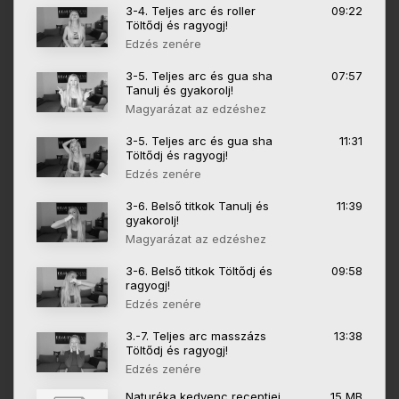
3-4. Teljes arc és roller
09:22
Töltődj és ragyogj!
Edzés zenére
3-5. Teljes arc és gua sha
07:57
Tanulj és gyakorolj!
Magyarázat az edzéshez
3-5. Teljes arc és gua sha
11:31
Töltődj és ragyogj!
Edzés zenére
3-6. Belső titkok Tanulj és
11:39
gyakorolj!
Magyarázat az edzéshez
3-6. Belső titkok Töltődj és
09:58
ragyogj!
Edzés zenére
3.-7. Teljes arc masszázs
13:38
Töltődj és ragyogj!
Edzés zenére
Naturéka kedvenc receptjei
15 MB