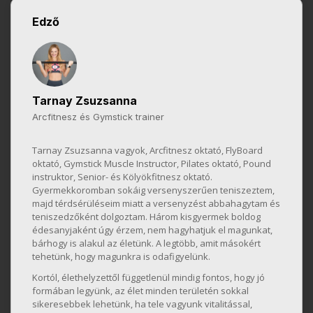
Edző
Tarnay Zsuzsanna
Arcfitnesz és Gymstick trainer
Tarnay Zsuzsanna vagyok, Arcfitnesz oktató, FlyBoard
oktató, Gymstick Muscle Instructor, Pilates oktató, Pound
instruktor, Senior- és Kölyökfitnesz oktató.
Gyermekkoromban sokáig versenyszerűen teniszeztem,
majd térdsérüléseim miatt a versenyzést abbahagytam és
teniszedzőként dolgoztam. Három kisgyermek boldog
édesanyjaként úgy érzem, nem hagyhatjuk el magunkat,
bárhogy is alakul az életünk. A legtöbb, amit másokért
tehetünk, hogy magunkra is odafigyelünk.
Kortól, élethelyzettől függetlenül mindig fontos, hogy jó
formában legyünk, az élet minden területén sokkal
sikeresebbek lehetünk, ha tele vagyunk vitalitással,