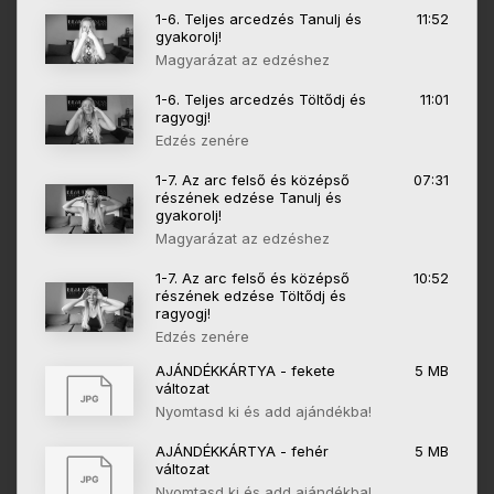
1-6. Teljes arcedzés Tanulj és
11:52
gyakorolj!
Magyarázat az edzéshez
1-6. Teljes arcedzés Töltődj és
11:01
ragyogj!
Edzés zenére
1-7. Az arc felső és középső
07:31
részének edzése Tanulj és
gyakorolj!
Magyarázat az edzéshez
1-7. Az arc felső és középső
10:52
részének edzése Töltődj és
ragyogj!
Edzés zenére
AJÁNDÉKKÁRTYA - fekete
5 MB
változat
Nyomtasd ki és add ajándékba!
AJÁNDÉKKÁRTYA - fehér
5 MB
változat
Nyomtasd ki és add ajándékba!