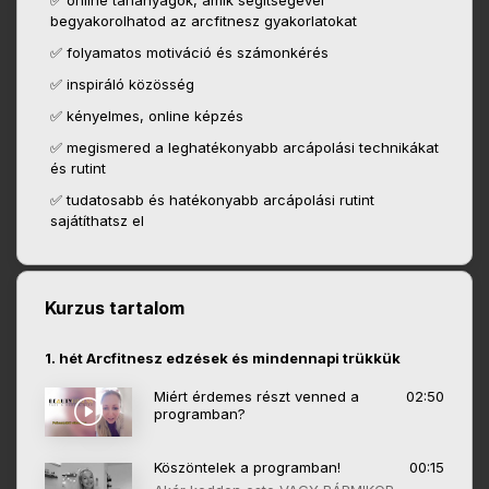
✅ online tananyagok, amik segítségével
begyakorolhatod az arcfitnesz gyakorlatokat
✅ folyamatos motiváció és számonkérés
✅ inspiráló közösség
✅ kényelmes, online képzés
✅ megismered a leghatékonyabb arcápolási technikákat
és rutint
✅ tudatosabb és hatékonyabb arcápolási rutint
sajátíthatsz el
Kurzus tartalom
1. hét Arcfitnesz edzések és mindennapi trükkük
Miért érdemes részt venned a
02:50
programban?
Köszöntelek a programban!
00:15