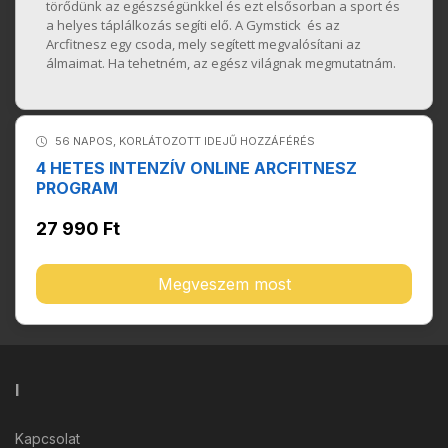
törődünk az egészségünkkel és ezt elsősorban a sport és
a helyes táplálkozás segíti elő. A Gymstick és az
Arcfitnesz egy csoda, mely segített megvalósítani az
álmaimat. Ha tehetném, az egész világnak megmutatnám.
56 NAPOS, KORLÁTOZOTT IDEJŰ HOZZÁFÉRÉS
4 HETES INTENZÍV ONLINE ARCFITNESZ
PROGRAM
27 990 Ft
Megveszem most
I
Kapcsolat