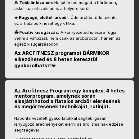
💪 Több önbizalom:
Ha jól érzed magad a bőrödben,
akkor az önbizalmad is a helyére kerül.
☀️ Ragyogó, életteli arcbőr:
Üde arcbőr, üde tekintet –
ez a fiatalos kinézet egyik titka.
🤩 Pozitív kisugárzás:
A környezeted is észre fogja
venni a változást, nem csak az arcbőrödön, hanem az
egész kisugárzásodon.
Az ARCFITNESZ programot BÁRMIKOR
elkezdheted és 8 héten keresztül
gyakorolhatsz!
💝
Az Arcfitnesz Program egy komplex, 4 hetes
mentorprogram, amelynek során
elsajátíthatod a fiatalos arcbőr elérésének
és megőrzésének technikáját, rutinját.
Naponta vezetett gyakorlatokkal segítek igazán
lenyűgöző eredményeket elérni az arc izmainak edzése
segítségével.