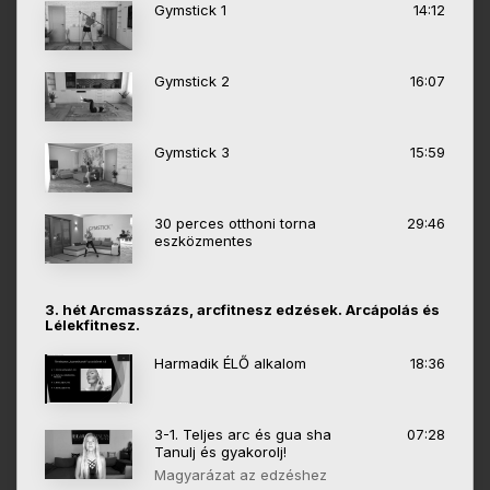
Gymstick 1
14:12
Gymstick 2
16:07
Gymstick 3
15:59
30 perces otthoni torna
29:46
eszközmentes
3. hét Arcmasszázs, arcfitnesz edzések. Arcápolás és
Lélekfitnesz.
Harmadik ÉLŐ alkalom
18:36
3-1. Teljes arc és gua sha
07:28
Tanulj és gyakorolj!
Magyarázat az edzéshez