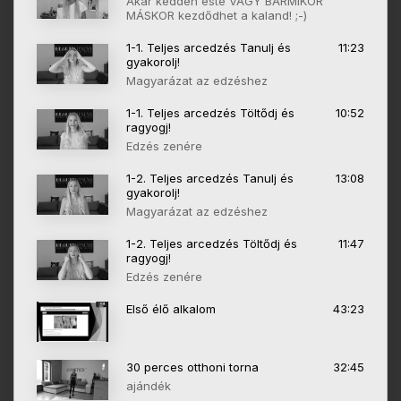
Akár kedden este VAGY BÁRMIKOR
MÁSKOR kezdődhet a kaland! ;-)
1-1. Teljes arcedzés Tanulj és
11:23
gyakorolj!
Magyarázat az edzéshez
1-1. Teljes arcedzés Töltődj és
10:52
ragyogj!
Edzés zenére
1-2. Teljes arcedzés Tanulj és
13:08
gyakorolj!
Magyarázat az edzéshez
1-2. Teljes arcedzés Töltődj és
11:47
ragyogj!
Edzés zenére
Első élő alkalom
43:23
30 perces otthoni torna
32:45
ajándék