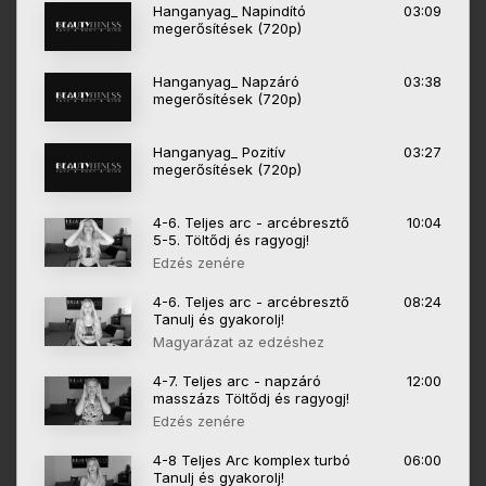
Hanganyag_ Napindító
03:09
megerősítések (720p)
Hanganyag_ Napzáró
03:38
megerősítések (720p)
Hanganyag_ Pozitív
03:27
megerősítések (720p)
4-6. Teljes arc - arcébresztő
10:04
5-5. Töltődj és ragyogj!
Edzés zenére
4-6. Teljes arc - arcébresztő
08:24
Tanulj és gyakorolj!
Magyarázat az edzéshez
4-7. Teljes arc - napzáró
12:00
masszázs Töltődj és ragyogj!
Edzés zenére
4-8 Teljes Arc komplex turbó
06:00
Tanulj és gyakorolj!