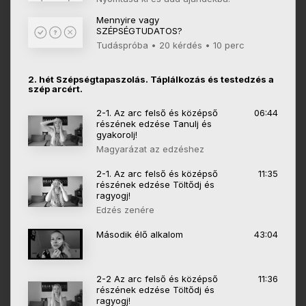
Mennyire vagy
SZÉPSÉGTUDATOS?
Tudáspróba • 20 kérdés • 10 perc
2. hét Szépségtapaszolás. Táplálkozás és testedzés a
szép arcért.
2-1. Az arc felső és középső
06:44
részének edzése Tanulj és
gyakorolj!
Magyarázat az edzéshez
2-1. Az arc felső és középső
11:35
részének edzése Töltődj és
ragyogj!
Edzés zenére
Második élő alkalom
43:04
2-2 Az arc felső és középső
11:36
részének edzése Töltődj és
ragyogj!