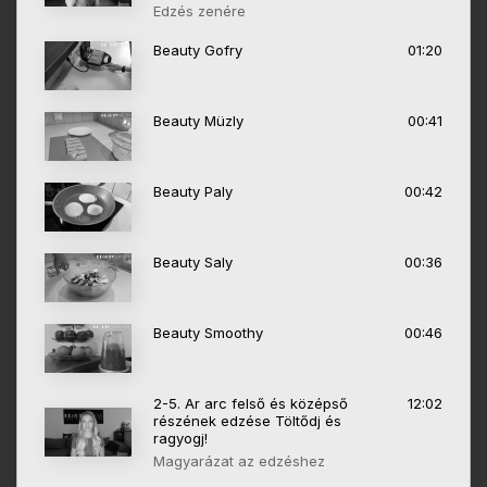
Edzés zenére
Beauty Gofry
01:20
Beauty Müzly
00:41
Beauty Paly
00:42
Beauty Saly
00:36
Beauty Smoothy
00:46
2-5. Ar arc felső és középső
12:02
részének edzése Töltődj és
ragyogj!
Magyarázat az edzéshez