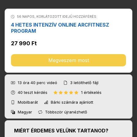
56 NAPOS, KORLÁTOZOTT IDEJŰ HOZZÁFÉRÉS
4 HETES INTENZÍV ONLINE ARCFITNESZ
PROGRAM
27 990 Ft
Megveszem most
13 óra 40 perc
videó
3
letölthető fájl
40
teszt kérdés
1 értékelés
Mobilbarát
Bárki számára ajánlott
Magyar
Többször újranézhető
MIÉRT ÉRDEMES VELÜNK TARTANOD?