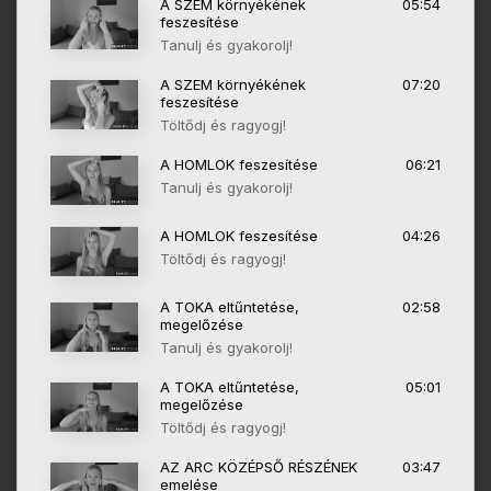
A SZEM környékének
05:54
feszesítése
Tanulj és gyakorolj!
A SZEM környékének
07:20
feszesítése
Töltődj és ragyogj!
A HOMLOK feszesítése
06:21
Tanulj és gyakorolj!
A HOMLOK feszesítése
04:26
Töltődj és ragyogj!
A TOKA eltűntetése,
02:58
megelőzése
Tanulj és gyakorolj!
A TOKA eltűntetése,
05:01
megelőzése
Töltődj és ragyogj!
AZ ARC KÖZÉPSŐ RÉSZÉNEK
03:47
emelése