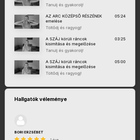
Tanulj és gyakorolj!
AZ ARC KÖZÉPSŐ RÉSZÉNEK
05:24
emelése
Töltődj és ragyogj!
A SZÁJ körüli ráncok
03:25
kisimítása és megelőzése
Tanulj és gyakorolj!
A SZÁJ körüli ráncok
05:00
kisimítása és megelőzése
Töltődj és ragyogj!
Hallgatók véleménye
BORI ERZSÉBET
1 éve