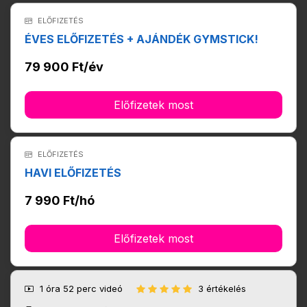
ELŐFIZETÉS
ÉVES ELŐFIZETÉS + AJÁNDÉK GYMSTICK!
79 900 Ft/év
Előfizetek most
ELŐFIZETÉS
HAVI ELŐFIZETÉS
7 990 Ft/hó
Előfizetek most
1 óra 52 perc
videó
3 értékelés