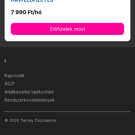
HAVI ELŐFIZETÉS
7 990 Ft/hó
Előfizetek most
I
Kapcsolat
ÁSZF
Adatkezelési tájékoztató
Rendszerkövetelmények
© 2026 Tarnay Zsuzsanna