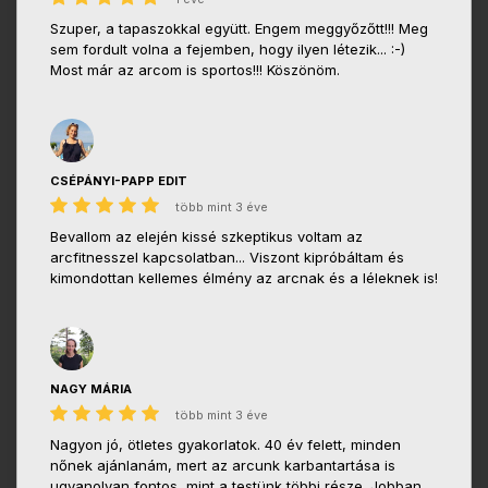
Szuper, a tapaszokkal együtt. Engem meggyőzőtt!!! Meg
sem fordult volna a fejemben, hogy ilyen létezik... :-)
Most már az arcom is sportos!!! Köszönöm.
CSÉPÁNYI-PAPP EDIT
több mint 3 éve
Bevallom az elején kissé szkeptikus voltam az
arcfitnesszel kapcsolatban... Viszont kipróbáltam és
kimondottan kellemes élmény az arcnak és a léleknek is!
NAGY MÁRIA
több mint 3 éve
Nagyon jó, ötletes gyakorlatok. 40 év felett, minden
nőnek ajánlanám, mert az arcunk karbantartása is
ugyanolyan fontos, mint a testünk többi része. Jobban