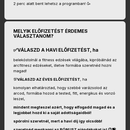
2 perc alatt bent lehetsz a programban! 🥳
MELYIK ELŐFIZETÉST ÉRDEMES
VÁLASZTANOM?
✅VÁLASZD A HAVI ELŐFIZETÉST, ha
belekóstolnál a fitness edzések világába, kipróbálnád az
arcfitnesz edzéseket, illetve formába szeretnéd hozni
magad!
💯
VÁLASZD AZ ÉVES ELŐFIZETÉST
, ha
komolyan elhatároztad, hogy szebbé varázsolod az
arcod, formába hozod a tested, fitt, energikus és vonzó
leszel,
mindent megteszel azért, hogy elfogadd magad és a
legjobbat hozd ki a saját adottságaidból!
spórolni szeretnél, mert a havi díj így olcsóbb!
szeretnéd megkapni az BÓNUSZ ajándékokat is! 😉💝