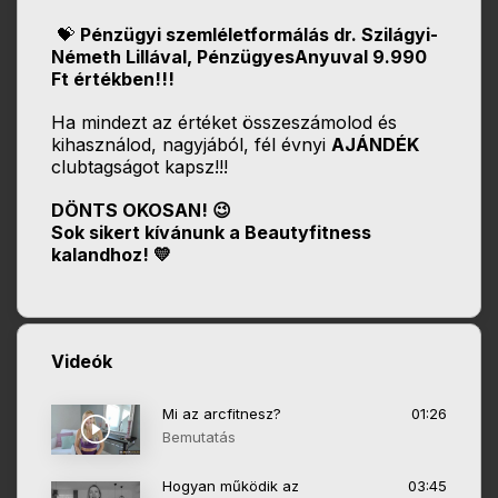
💝
Pénzügyi szemléletformálás dr. Szilágyi-
Németh Lillával, PénzügyesAnyuval 9.990
Ft értékben!!!
Ha mindezt az értéket összeszámolod és
kihasználod, nagyjából, fél évnyi
AJÁNDÉK
clubtagságot kapsz!!!
DÖNTS OKOSAN! 😉
Sok sikert kívánunk a Beautyfitness
kalandhoz! 💛
Videók
Mi az arcfitnesz?
01:26
Bemutatás
Hogyan működik az
03:45