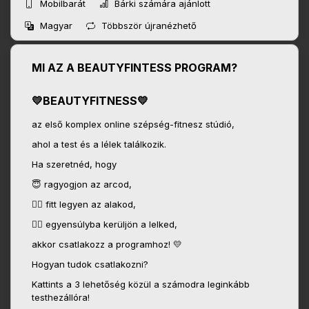
Mobilbarát
Bárki számára ajánlott
Magyar
Többször újranézhető
MI AZ A BEAUTYFINTESS PROGRAM?
💛
BEAUTYFITNESS
💛
az első komplex online szépség-fitnesz stúdió,
ahol a test és a lélek találkozik.
Ha szeretnéd, hogy
😇 ragyogjon az arcod,
🤸‍♀️ fitt legyen az alakod,
🧘‍♀️ egyensúlyba kerüljön a lelked,
akkor csatlakozz a programhoz! 💛
Hogyan tudok csatlakozni?
Kattints a 3 lehetőség közül a számodra leginkább
testhezállóra!