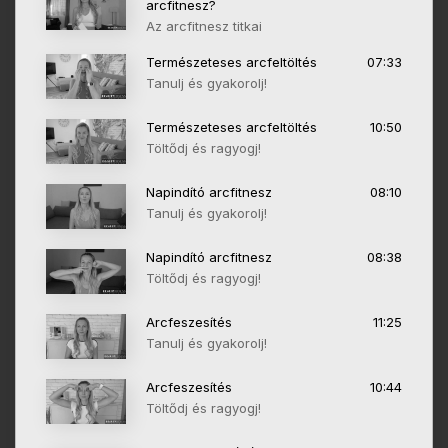
arcfitnesz?
Az arcfitnesz titkai
Természeteses arcfeltöltés
07:33
Tanulj és gyakorolj!
Természeteses arcfeltöltés
10:50
Töltődj és ragyogj!
Napindító arcfitnesz
08:10
Tanulj és gyakorolj!
Napindító arcfitnesz
08:38
Töltődj és ragyogj!
Arcfeszesítés
11:25
Tanulj és gyakorolj!
Arcfeszesítés
10:44
Töltődj és ragyogj!