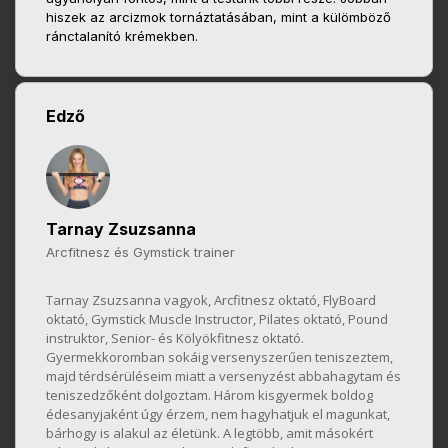
hiszek az arcizmok tornáztatásában, mint a külömböző
ránctalanító krémekben.
Edző
Tarnay Zsuzsanna
Arcfitnesz és Gymstick trainer
Tarnay Zsuzsanna vagyok, Arcfitnesz oktató, FlyBoard
oktató, Gymstick Muscle Instructor, Pilates oktató, Pound
instruktor, Senior- és Kölyökfitnesz oktató.
Gyermekkoromban sokáig versenyszerűen teniszeztem,
majd térdsérüléseim miatt a versenyzést abbahagytam és
teniszedzőként dolgoztam. Három kisgyermek boldog
édesanyjaként úgy érzem, nem hagyhatjuk el magunkat,
bárhogy is alakul az életünk. A legtöbb, amit másokért