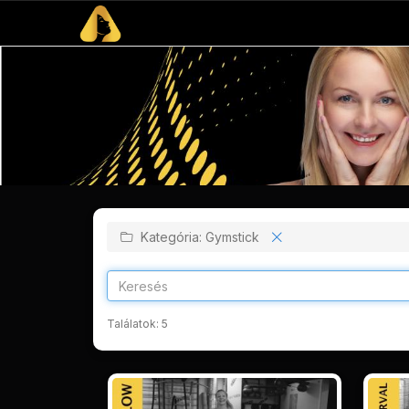
Kategória: Gymstick
Találatok:
5