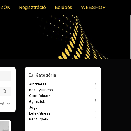
DZŐK
Regisztráció
Belépés
WEBSHOP
Kategória
7
Arcfitnesz
1
Beautyfitness
1
Core fókusz
5
Gymstick
1
Jóga
1
Lélekfitnesz
1
Pénzügyek