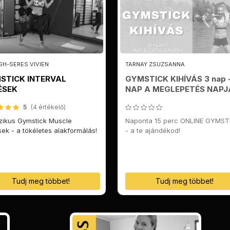
H-SERES VIVIEN
TARNAY ZSUZSANNA
STICK INTERVAL
GYMSTICK KIHÍVÁS 3 nap +
ÉSEK
NAP A MEGLEPETÉS NAPJ
5
(4 értékelő)
zikus Gymstick Muscle
Naponta 15 perc ONLINE GYMST
ek - a tökéletes alakformálás!
- a te ajándékod!
Tudj meg többet!
Tudj meg többet!