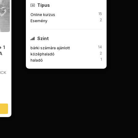
Típus
15
Online kurzus
2
Esemény
Szint
 1
14
bárki számára ajánlott
A
2
középhaladó
1
haladó
ICK