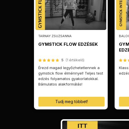
TARNAY ZSUZSANNA
BALOG
GYMSTICK FLOW EDZÉSEK
GYM
EDZ
5
(1 értékelő)
Érezd magad legyőzhetetlennek a
Klass
gymstick flow élménnyel! Teljes test
edzés
edzés folyamatos gyakorlatokkal.
Bámulatos alakformálás!
Tudj meg többet!