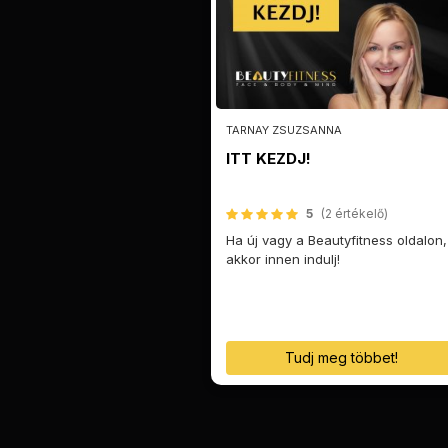
TARNAY ZSUZSANNA
ITT KEZDJ!
5
(2 értékelő)
Ha új vagy a Beautyfitness oldalon,
akkor innen indulj!
Tudj meg többet!