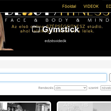
Főoldal
VIDEOK
E
Gymstick
edzésvideók
Rendezés
szerint