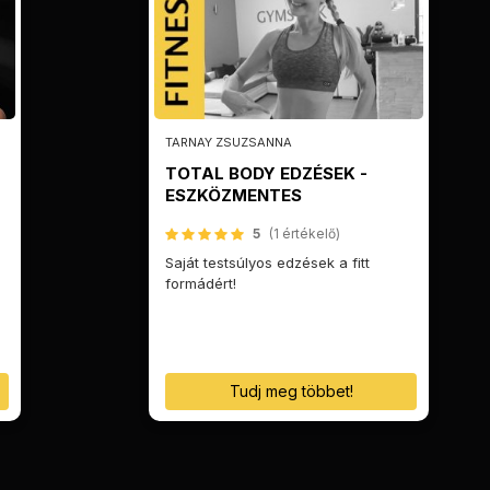
TARNAY ZSUZSANNA
TOTAL BODY EDZÉSEK -
ESZKÖZMENTES
5
(1 értékelő)
Saját testsúlyos edzések a fitt
formádért!
Tudj meg többet!