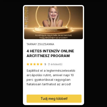
TARNAY ZSUZSANNA
4 HETES INTENZÍV ONLINE
ARCFITNESZ PROGRAM
5
(1 értékelő)
Sajátítsd el a legtermészetesebb
arcápolási rutint, amivel napi 10
perc gyakorlással ragyogóan
fiatalosan tarthatod az arcod!
Tudj meg többet!