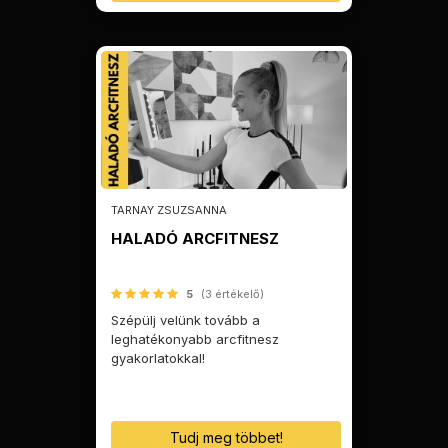
TARNAY ZSUZSANNA
HALADÓ ARCFITNESZ
5
(3 értékelő)
Szépülj velünk tovább a
leghatékonyabb arcfitnesz
gyakorlatokkal!
Tudj meg többet!