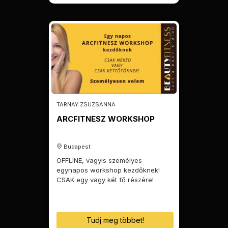
TARNAY ZSUZSANNA
ARCFITNESZ WORKSHOP
Budapest
OFFLINE, vagyis személyes
egynapos workshop kezdőknek!
CSAK egy vagy két fő részére!
Tudj meg többet!