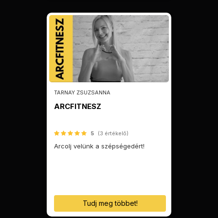
TARNAY ZSUZSANNA
ARCFITNESZ
5
(3 értékelő)
Arcolj velünk a szépségedért!
Tudj meg többet!