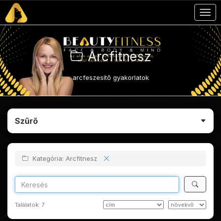
Togg
navig
Arcfitnesz
arcfeszesítő gyakorlatok
Szűrő
Kategória: Arcfitnesz
Találatok:
7