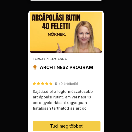
TARNAY ZSUZSANNA
ARCFITNESZ PROGRAM
5
(9 értékelő)
Sajátítsd el a legtermészetesebb
arcápolási rutint, amivel napi 10
perc gyakorlással ragyogóan
fiatalosan tarthatod az arcod!
Tudj meg többet!