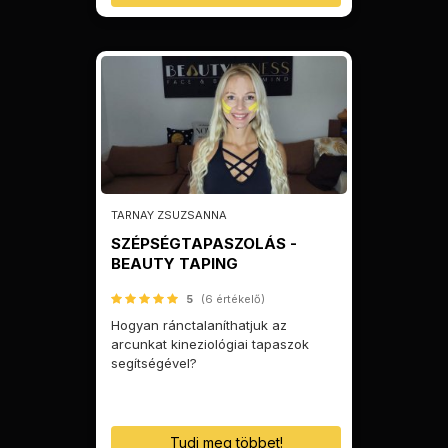
TARNAY ZSUZSANNA
SZÉPSÉGTAPASZOLÁS -
BEAUTY TAPING
5
(6 értékelő)
Hogyan ránctalaníthatjuk az
arcunkat kineziológiai tapaszok
segítségével?
Tudj meg többet!