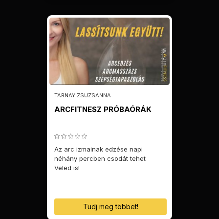
TARNAY ZSUZSANNA
ARCFITNESZ PRÓBAÓRÁK
Az arc izmainak edzése napi
néhány percben csodát tehet
Veled is!
Tudj meg többet!